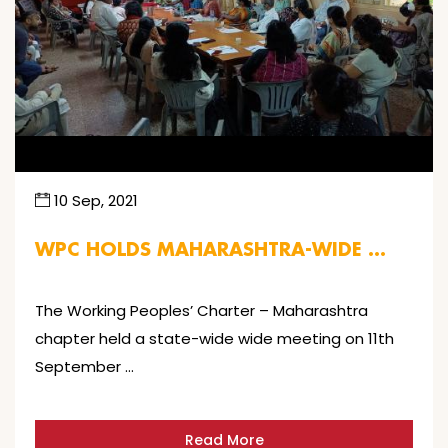
10 Sep, 2021
WPC HOLDS MAHARASHTRA-WIDE …
The Working Peoples’ Charter – Maharashtra
chapter held a state-wide wide meeting on 11th
September …
Read More